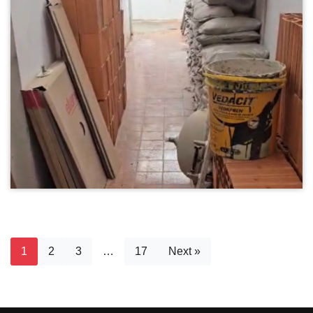
1
2
3
…
17
Next »