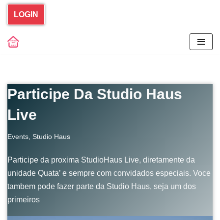
LOGIN
Skip
to
content
Participe Da Studio Haus
Live
Events
,
Studio Haus
Participe da proxima StudioHaus Live, diretamente da
unidade Quata’ e sempre com convidados especiais. Voce
tambem pode fazer parte da Studio Haus, seja um dos
primeiros